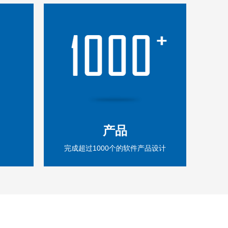
产品
完成超过1000个的软件产品设计