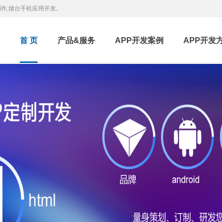
制作,烟台手机应用开发。
展示类APP开发
淘客AP
的发展推动了移动app品牌的推广。商家将app打造成自己
淘客APP
，结合企业网站。达到移动与传统渠道两面双推品牌。
运营商+
首 页
产品&服务
APP开发案例
APP开发