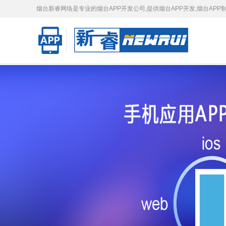
烟台新睿网络是专业的烟台APP开发公司,提供烟台APP开发,烟台APP
门面/企业
区块链+应用
移动互联网
的企业形象
移动营销系统