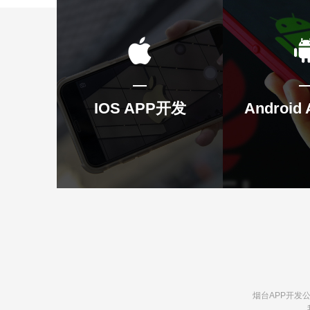
IOS APP开发
Androi
烟台APP开发