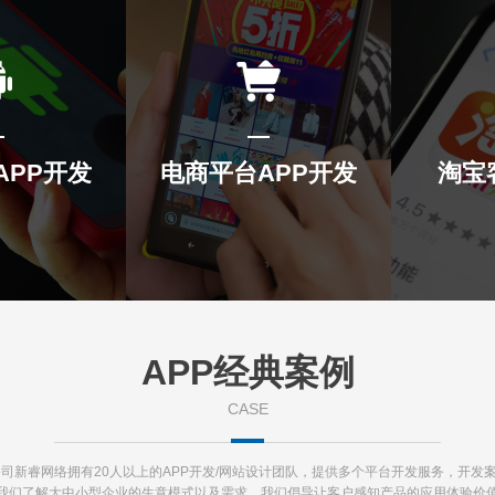
d APP开发
电商平台APP开发
淘宝
APP经典案例
CASE
公司新睿网络拥有20人以上的APP开发/网站设计团队，提供多个平台开发服务，开发案
我们了解大中小型企业的生意模式以及需求，我们倡导让客户感知产品的应用体验价