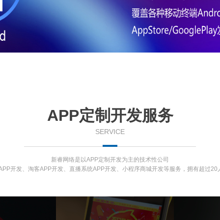
APP定制开发服务
SERVICE
新睿网络是以APP定制开发为主的技术性公司
APP开发、淘客APP开发、直播系统APP开发、小程序商城开发等服务，拥有超过20