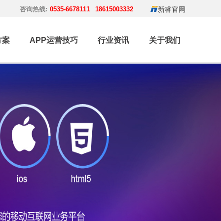
咨询热线:
0535-6678111
18615003332
新睿官网
P开发
无缝对接淘宝、天猫、京东、拼多多主流电商平台，完善的
无限级代理分佣体系帮您快速拓展粉丝变现。
方案
APP运营技巧
行业资讯
关于我们