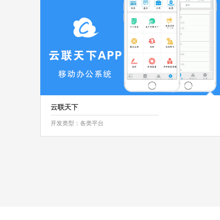
云联天下
开发类型：各类平台