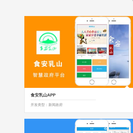
食安乳山APP
开发类型：新闻政府