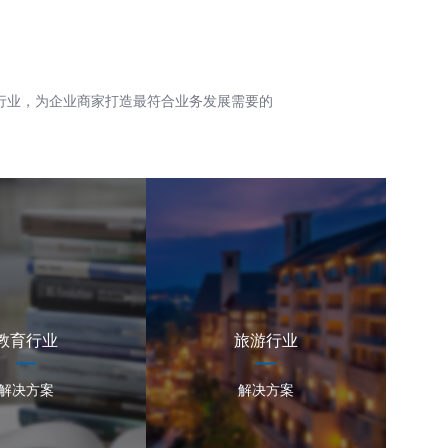
行业，为企业商家打造最符合业务发展需要的
教育行业
旅游行业
解决方案
解决方案
获取方案
获取方案