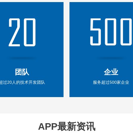
团队
企业
超过20人的技术开发团队
服务超过500家企业
APP最新资讯