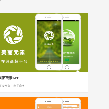
美丽元素APP
芦丽优选
开发类型：电子商务
开发类型