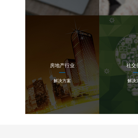
房地产行业
社交
解决方案
解决
获取方案
获取