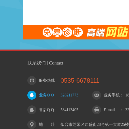
联系我们 | Contact
0535-6678111
服务热线
：
业务Q Q
：
328211773
业务手机
：
1
售后Q Q
：
534113405
E-mail
：
3
地 址
：
烟台市芝罘区西盛街28号第一大道25楼