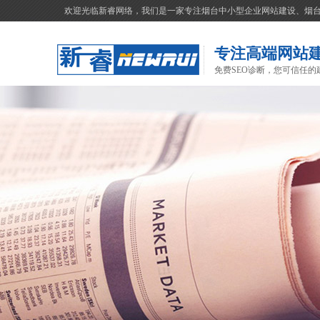
欢迎光临新睿网络，我们是一家专注烟台中小型企业网站建设、烟
专注高端网站
免费SEO诊断，您可信任的